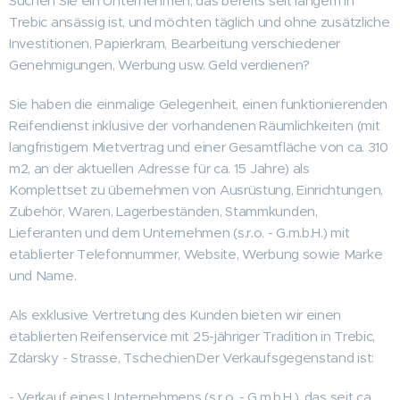
Suchen Sie ein Unternehmen, das bereits seit langem in
Trebic ansässig ist, und möchten täglich und ohne zusätzliche
Investitionen, Papierkram, Bearbeitung verschiedener
Genehmigungen, Werbung usw. Geld verdienen?
Sie haben die einmalige Gelegenheit, einen funktionierenden
Reifendienst inklusive der vorhandenen Räumlichkeiten (mit
langfristigem Mietvertrag und einer Gesamtfläche von ca. 310
m2, an der aktuellen Adresse für ca. 15 Jahre) als
Komplettset zu übernehmen von Ausrüstung, Einrichtungen,
Zubehör, Waren, Lagerbeständen, Stammkunden,
Lieferanten und dem Unternehmen (s.r.o. - G.m.b.H.) mit
etablierter Telefonnummer, Website, Werbung sowie Marke
und Name.
Als exklusive Vertretung des Kunden bieten wir einen
etablierten Reifenservice mit 25-jähriger Tradition in Trebic,
Zdarsky - Strasse, TschechienDer Verkaufsgegenstand ist:
- Verkauf eines Unternehmens (s.r.o. - G.m.b.H.), das seit ca.