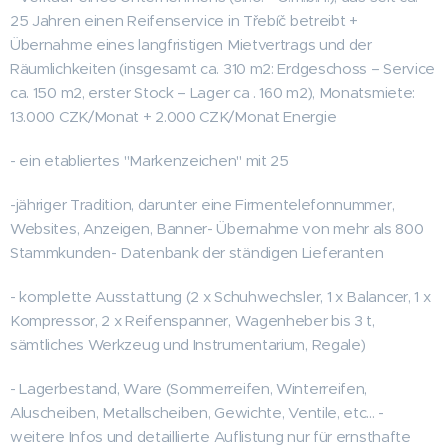
25 Jahren einen Reifenservice in Třebíč betreibt +
Übernahme eines langfristigen Mietvertrags und der
Räumlichkeiten (insgesamt ca. 310 m2: Erdgeschoss – Service
ca. 150 m2, erster Stock – Lager ca . 160 m2), Monatsmiete:
13.000 CZK/Monat + 2.000 CZK/Monat Energie
- ein etabliertes "Markenzeichen" mit 25
-jähriger Tradition, darunter eine Firmentelefonnummer,
Websites, Anzeigen, Banner- Übernahme von mehr als 800
Stammkunden- Datenbank der ständigen Lieferanten
- komplette Ausstattung (2 x Schuhwechsler, 1 x Balancer, 1 x
Kompressor, 2 x Reifenspanner, Wagenheber bis 3 t,
sämtliches Werkzeug und Instrumentarium, Regale)
- Lagerbestand, Ware (Sommerreifen, Winterreifen,
Aluscheiben, Metallscheiben, Gewichte, Ventile, etc... -
weitere Infos und detaillierte Auflistung nur für ernsthafte