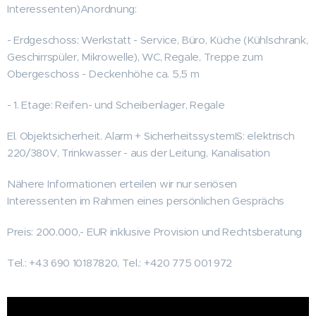
Interessenten)Anordnung:
- Erdgeschoss: Werkstatt - Service, Büro, Küche (Kühlschrank,
Geschirrspüler, Mikrowelle), WC, Regale, Treppe zum
Obergeschoss - Deckenhöhe ca. 5,5 m
- 1. Etage: Reifen- und Scheibenlager, Regale
El. Objektsicherheit. Alarm + SicherheitssystemIS: elektrisch
220/380V, Trinkwasser - aus der Leitung, Kanalisation
Nähere Informationen erteilen wir nur seriösen
Interessenten im Rahmen eines persönlichen Gesprächs
Preis: 200.000,- EUR inklusive Provision und Rechtsberatung
Tel.: +43 690 10187820, Tel.: +420 775 001 972