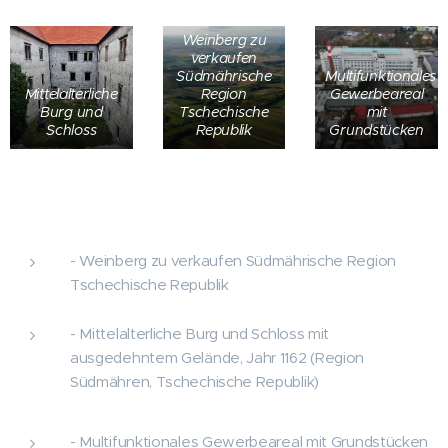
Weinberg zu
verkaufen
Südmährische
Multifunktionales
Mittelalterliche
Region
Gewerbeareal
Burg und
Tschechische
mit
Schloss
Republik
Grundstücken
- Weinberg zu verkaufen Südmährische Region
Tschechische Republik
- Mittelalterliche Burg und Schloss mit
ausgedehntem Gelände, Jahr 1162 (Region
Südmähren, Tschechische Republik)
- Multifunktionales Gewerbeareal mit Grundstücken